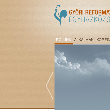
RÓLUNK
ALKALMAK
KÖREI
";