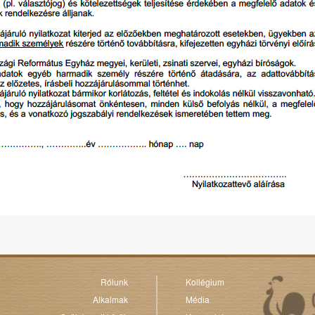
Rólunk
Kollégium
Alkalmak
Média