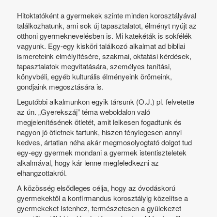
Hitoktatóként a gyermekek szinte minden korosztályával
találkozhatunk, ami sok új tapasztalatot, élményt nyújt az
otthoni gyermeknevelésben is. Mi katekéták is sokfélék
vagyunk. Egy-egy kisköri találkozó alkalmat ad bibliai
ismereteink elmélyítésére, szakmai, oktatási kérdések,
tapasztalatok megvitatására, személyes tanítási,
könyvbéli, egyéb kulturális élményeink örömeink,
gondjaink megosztására is.
Legutóbbi alkalmunkon egyik társunk (O.J.) pl. felvetette
az ún. „Gyerekszáj” téma weboldalon való
megjelenítésének ötletét, amit lelkesen fogadtunk és
nagyon jó ötletnek tartunk, hiszen ténylegesen annyi
kedves, ártatlan néha akár megmosolyogtató dolgot tud
egy-egy gyermek mondani a gyermek istentiszteletek
alkalmával, hogy kár lenne megfeledkezni az
elhangzottakról.
A közösség elsődleges célja, hogy az óvodáskorú
gyermekektől a konfirmandus korosztályig közelítse a
gyermekeket Istenhez, természetesen a gyülekezet