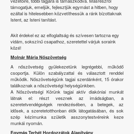
vezetőire, többi tagjára is támaszkodva. Másrészről
támogatjuk, emeljük, fejlesztjük egymást a hitben, hogy
ezáltal is hitelesebben közvetíthessük a ránk bízottaknak
Istent, az Isteni tanítást.
Akit érdekel ez az elfoglaltság és szívesen tartozna egy
vidám, sokszínű csapathoz, szeretettel várjuk soraink
közé!
Molnár Mária Nőszövetség
A nőszövetség gyülekezetünk legrégebbi, működő
csoportja. Külön szabályzattal és választott renddel
működik. Nőszövetségünk tagjai szerdánként, 15 órakor
találkoznak a nőszövetségi helységünkben.
A Nőszövetségi Körünk tagjai aktív diakóniai munkát
látnak el: részt vesznek az imádságban, a
szeretetvendégségek rendezésében, a betegek, az
idősek, a szeretetotthonban élők látogatásában, és sok
szép kézimunka születik asszonytestvéreink keze
munkái nyomán.
Egymás Terhét Hordozzátok Alapítvány