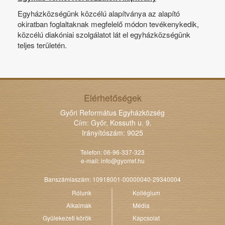
Egyházközségünk közcélú alapítványa az alapító
okiratban foglaltaknak megfelelő módon tevékenykedik,
közcélú diakóniai szolgálatot lát el egyházközségünk
teljes területén.
Elérhetőségek
Győri Református Egyházközség
Cím: Győr, Kossuth u. 9.
Irányítószám: 9025
Telefon: 06-96-337-323
e-mail:
info@gyorref.hu
Banszámlaszám: 10918001-00000040-29340004
Rólunk
Kollégium
Alkalmak
Média
Gyülekezeti körök
Kapcsolat