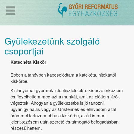
Gyülekezetünk szolgáló
csoportjai
Katechéta Kiskör
Ebben a tanévben kapcsolódtam a katekéta, hitoktatói
kiskörbe.
Kislányomat gyermek istentiszteletekre kísérve érkeztem
és figyelhettem meg azt a munkát, amit az előttem járók
végeztek. Ahogyan a gyülekezetbe is jó tartozni,
ugyanígy hálás vagy az Úristennek és elhívásom által
örömmel tartozom ebbe a kiskörbe, azért is mert
jelentkezésem után szerető és támogató befogadásban
részesülhettem.