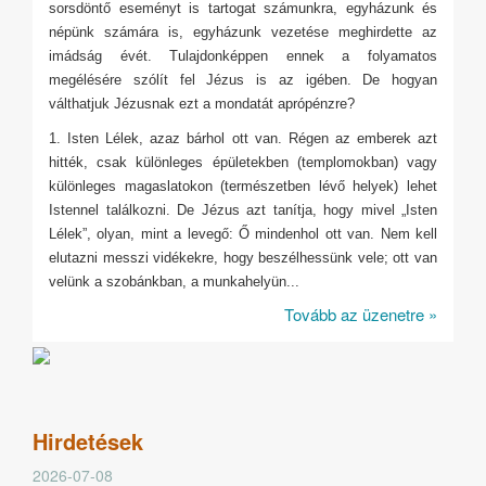
sorsdöntő eseményt is tartogat számunkra, egyházunk és
népünk számára is, egyházunk vezetése meghirdette az
imádság évét. Tulajdonképpen ennek a folyamatos
megélésére szólít fel Jézus is az igében. De hogyan
válthatjuk Jézusnak ezt a mondatát aprópénzre?
1. Isten Lélek, azaz bárhol ott van. Régen az emberek azt
hitték, csak különleges épületekben (templomokban) vagy
különleges magaslatokon (természetben lévő helyek) lehet
Istennel találkozni. De Jézus azt tanítja, hogy mivel „Isten
Lélek”, olyan, mint a levegő: Ő mindenhol ott van. Nem kell
elutazni messzi vidékekre, hogy beszélhessünk vele; ott van
velünk a szobánkban, a munkahelyün...
Tovább az üzenetre »
Hirdetések
2026-07-08