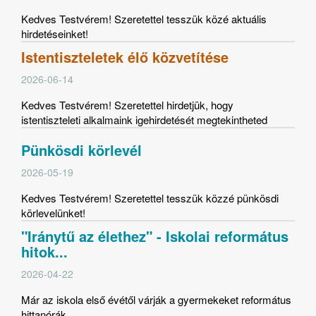
Kedves Testvérem! Szeretettel tesszük közé aktuális
hirdetéseinket!
Istentiszteletek élő közvetítése
2026-06-14
Kedves Testvérem! Szeretettel hirdetjük, hogy
istentiszteleti alkalmaink igehirdetését megtekintheted
Pünkösdi körlevél
2026-05-19
Kedves Testvérem! Szeretettel tesszük közzé pünkösdi
körlevelünket!
"Iránytű az élethez" - Iskolai református
hitok...
2026-04-22
Már az iskola első évétől várják a gyermekeket református
hittanórák.