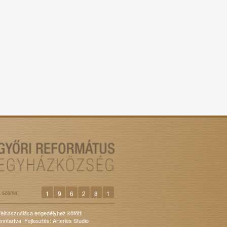
k száma:
1
9
6
2
8
1
 felhasználása engedélyhez kötött!
nntartva! Fejlesztés:
Arteries Studio