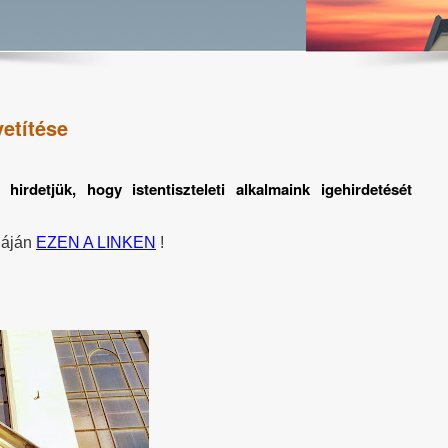
vetítése
hirdetjük, hogy istentiszteleti alkalmaink igehirdetését
náján
EZEN A LINKEN
!