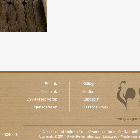
Rólunk
Kollégium
Alkalmak
Média
Gyülekezeti körök
Kapcsolat
Igehirdetések
Hasznos linkek
Eddigi látogató
A honlapon található képi és szöveges tartalmak bármilyen célú
0-29340004
Copyright © 2014 Győri Református Egyházközség - Minden jog fe