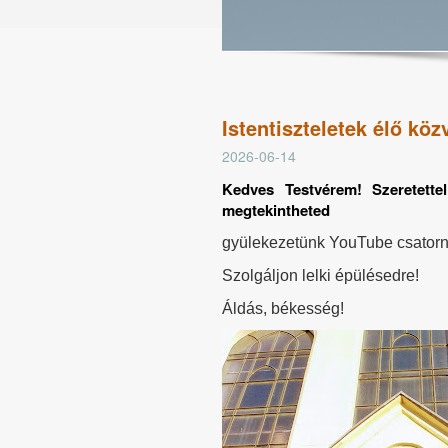
Istentiszteletek élő köz
2026-06-14
Kedves Testvérem! Szeretettel 
megtekintheted
gyülekezetünk YouTube csator
Szolgáljon lelki épülésedre!
Áldás, békesség!