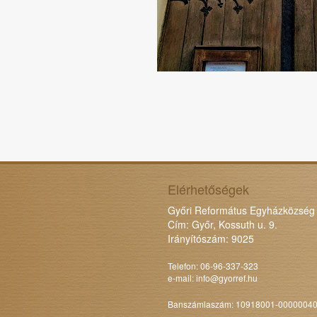
Elérhetőségek
Győri Református Egyházközség
Cím: Győr, Kossuth u. 9.
Irányítószám: 9025
Telefon: 06-96-337-323
e-mail:
info@gyorref.hu
Banszámlaszám: 10918001-0000004