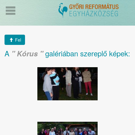
Fel
A
galériában szereplő képek:
Kórus