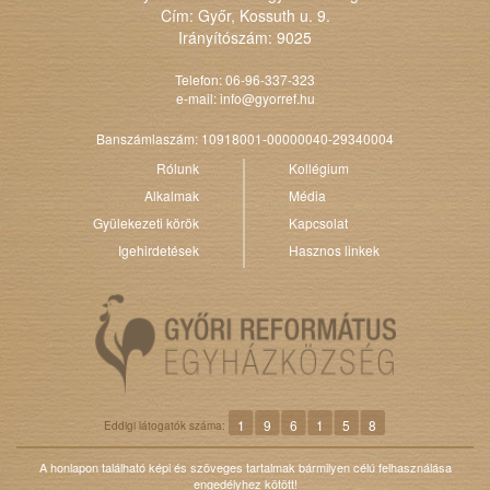
Cím: Győr, Kossuth u. 9.
Irányítószám: 9025
Telefon: 06-96-337-323
e-mail:
info@gyorref.hu
Banszámlaszám: 10918001-00000040-29340004
Rólunk
Kollégium
Alkalmak
Média
Gyülekezeti körök
Kapcsolat
Igehirdetések
Hasznos linkek
1
9
6
1
5
8
Eddigi látogatók száma:
A honlapon található képi és szöveges tartalmak bármilyen célú felhasználása
engedélyhez kötött!