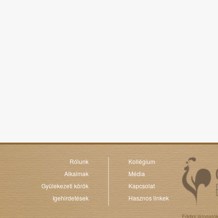
Rólunk
Kollégium
Alkalmak
Média
Gyülekezeti körök
Kapcsolat
Igehirdetések
Hasznos linkek
Eddigi látogató