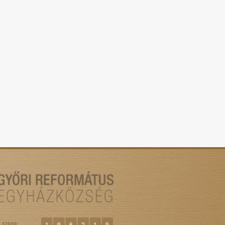
k száma:
1
9
6
2
1
9