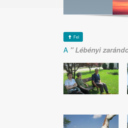
Fel
A
Lébényi zarándo