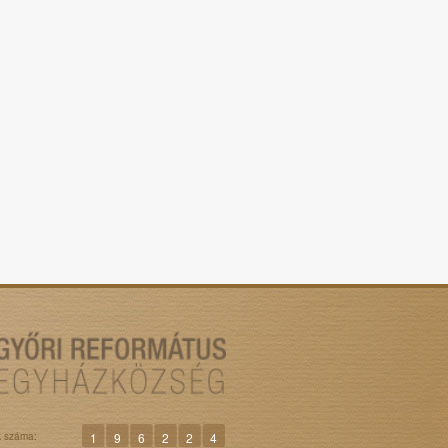
k száma:
1
9
6
2
2
4