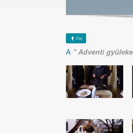
Fel
A
Adventi gyülekez