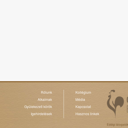
Rólunk
Kollégium
Alkalmak
Média
Gyülekezeti körök
Kapcsolat
Igehirdetések
Hasznos linkek
Eddigi látogató