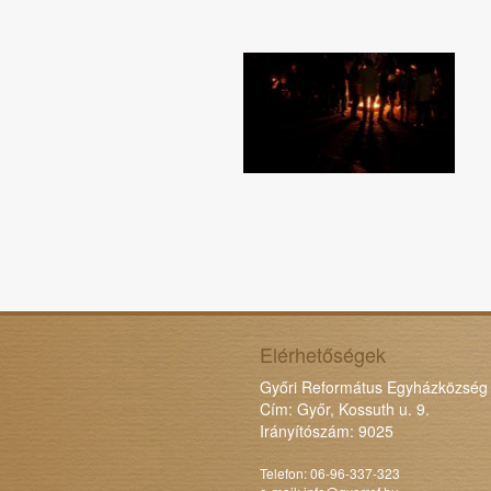
Elérhetőségek
Győri Református Egyházközség
Cím: Győr, Kossuth u. 9.
Irányítószám: 9025
Telefon: 06-96-337-323