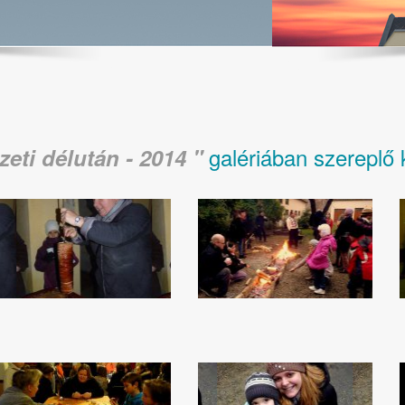
galériában szereplő 
eti délután - 2014