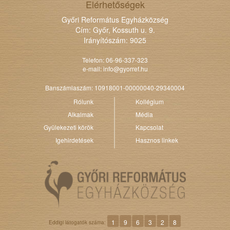
Elérhetőségek
Győri Református Egyházközség
Cím: Győr, Kossuth u. 9.
Irányítószám: 9025
Telefon: 06-96-337-323
e-mail:
info@gyorref.hu
Banszámlaszám: 10918001-00000040-29340004
Rólunk
Kollégium
Alkalmak
Média
Gyülekezeti körök
Kapcsolat
Igehirdetések
Hasznos linkek
1
9
6
3
2
8
Eddigi látogatók száma: