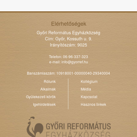
Elérhetőségek
Győri Református Egyházközség
Cím: Győr, Kossuth u. 9.
Irányítószám: 9025
Telefon: 06-96-337-323
e-mail:
info@gyorref.hu
Banszámlaszám: 10918001-00000040-29340004
Rólunk
Kollégium
Alkalmak
Média
Gyülekezeti körök
Kapcsolat
Igehirdetések
Hasznos linkek