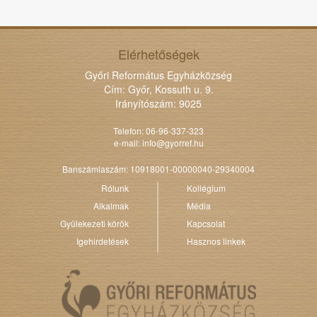
Elérhetőségek
Győri Református Egyházközség
Cím: Győr, Kossuth u. 9.
Irányítószám: 9025
Telefon: 06-96-337-323
e-mail:
info@gyorref.hu
Banszámlaszám: 10918001-00000040-29340004
Rólunk
Kollégium
Alkalmak
Média
Gyülekezeti körök
Kapcsolat
Igehirdetések
Hasznos linkek