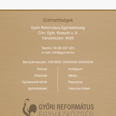
Elérhetőségek
Győri Református Egyházközség
Cím: Győr, Kossuth u. 9.
Irányítószám: 9025
Telefon: 06-96-337-323
e-mail:
info@gyorref.hu
Banszámlaszám: 10918001-00000040-29340004
Rólunk
Kollégium
Alkalmak
Média
Gyülekezeti körök
Kapcsolat
Igehirdetések
Hasznos linkek