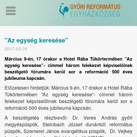
"Az egység keresése"
2017-03-05
Március 9-én, 17 órakor a Hotel Rába Tükörtermében ”Az
egység keresése”- címmel három felekezet képviselőinek
beszélgető fórumára kerül sor a reformáció 500 éves
jubileuma kapcsán.
Előzetesen hirdetjük: Március 9-én, 17 órakor a Hotel Rába
Tükörtermében ”Az egység keresése”- címmel három
felekezet képviselőinek beszélgető fórumára kerül sor a
reformáció 500 éves jubileuma kapcsán.
A beszélgetés résztvevői: Dr. Veres András győri
megyéspüspök, Steinbach József dunántúli református
püspök, Szemerei János evangélikus püspök, Dr. Vejkey