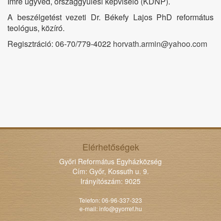
Imre ügyvéd, országgyűlési képviselő (KDNP).
A beszélgetést vezeti Dr. Békefy Lajos PhD református
teológus, közíró.
Regisztráció: 06-70/779-4022
horvath.armin@yahoo.com
Elérhetőségek
Győri Református Egyházközség
Cím: Győr, Kossuth u. 9.
Irányítószám: 9025
Telefon: 06-96-337-323
e-mail:
info@gyorref.hu