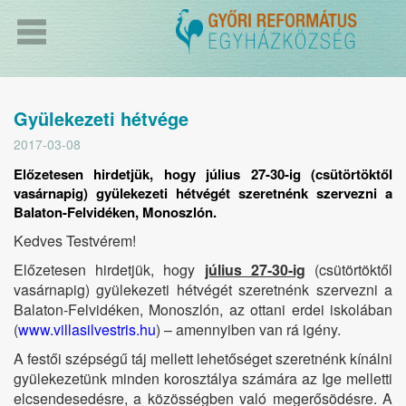
Gyülekezeti hétvége
2017-03-08
Előzetesen hirdetjük, hogy július 27-30-ig (csütörtöktől
vasárnapig) gyülekezeti hétvégét szeretnénk szervezni a
Balaton-Felvidéken, Monoszlón.
Kedves Testvérem!
Előzetesen hirdetjük, hogy
július 27-30-ig
(csütörtöktől
vasárnapig) gyülekezeti hétvégét szeretnénk szervezni a
Balaton-Felvidéken, Monoszlón, az ottani erdei iskolában
(
www.villasilvestris.hu
) – amennyiben van rá igény.
A festői szépségű táj mellett lehetőséget szeretnénk kínálni
gyülekezetünk minden korosztálya számára az Ige melletti
elcsendesedésre, a közösségben való megerősödésre. A