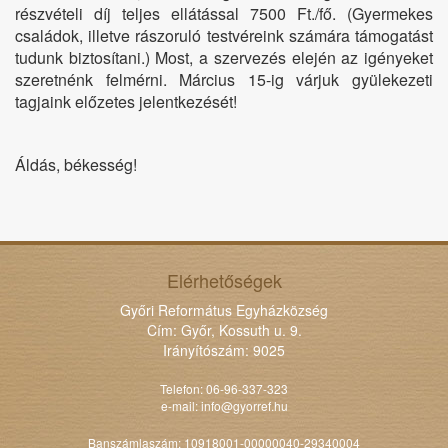
részvételi díj teljes ellátással 7500 Ft./fő. (Gyermekes
családok, illetve rászoruló testvéreink számára támogatást
tudunk biztosítani.) Most, a szervezés elején az igényeket
szeretnénk felmérni. Március 15-ig várjuk gyülekezeti
tagjaink előzetes jelentkezését!
Áldás, békesség!
Elérhetőségek
Győri Református Egyházközség
Cím: Győr, Kossuth u. 9.
Irányítószám: 9025
Telefon: 06-96-337-323
e-mail:
info@gyorref.hu
Banszámlaszám: 10918001-00000040-29340004