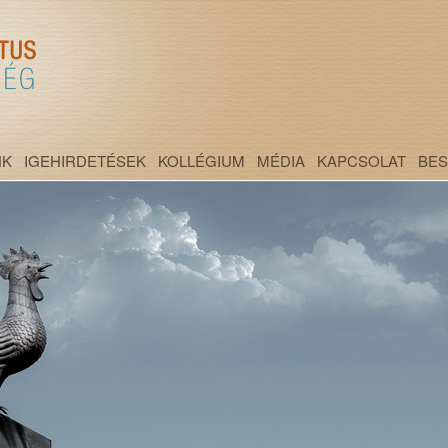
NK
IGEHIRDETÉSEK
KOLLÉGIUM
MÉDIA
KAPCSOLAT
BE