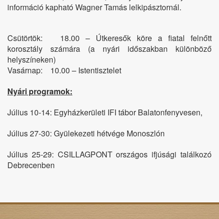
információ kapható Wagner Tamás lelkipásztornál.
Útkeresők
köre
a
Csütörtök: 18.00 – Útkeresők köre a fiatal felnőtt
fiatal
korosztály számára (a nyári időszakban különböző
felnőtt
helyszíneken)
korosztály
számára
Vasárnap: 10.00 – Istentisztelet
(a
nyári
Nyári programok:
időszakban
különböző
Július 10-14: Egyházkerületi IFI tábor Balatonfenyvesen,
helyszíneken)
Vasárnap:
Július 27-30: Gyülekezeti hétvége Monoszlón
Július 25-29: CSILLAGPONT országos ifjúsági találkozó
10.00
Debrecenben
–
Istentisztelet