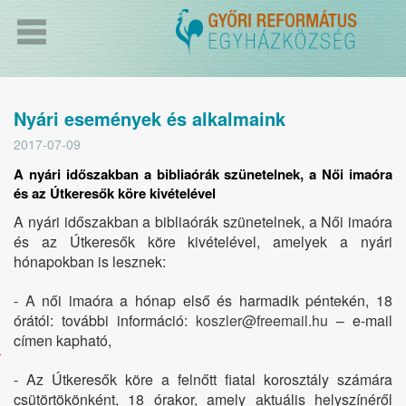
Nyári események és alkalmaink
2017-07-09
A nyári időszakban a bibliaórák szünetelnek, a Női imaóra
és az Útkeresők köre kivételével
A nyári időszakban a bibliaórák szünetelnek, a Női imaóra
és az Útkeresők köre kivételével, amelyek a nyári
hónapokban is lesznek:
- A női imaóra a hónap első és harmadik péntekén, 18
órától: további információ:
koszler@freemail.hu
– e-mail
címen kapható,
Csütörtök:
- Az Útkeresők köre a felnőtt fiatal korosztály számára
18.00
csütörtökönként, 18 órakor, amely aktuális helyszínéről
–