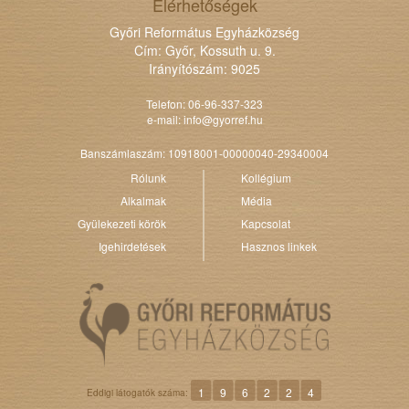
Elérhetőségek
Győri Református Egyházközség
Cím: Győr, Kossuth u. 9.
Irányítószám: 9025
Telefon: 06-96-337-323
e-mail:
info@gyorref.hu
Banszámlaszám: 10918001-00000040-29340004
Rólunk
Kollégium
Alkalmak
Média
Gyülekezeti körök
Kapcsolat
Igehirdetések
Hasznos linkek
1
9
6
2
2
4
Eddigi látogatók száma: