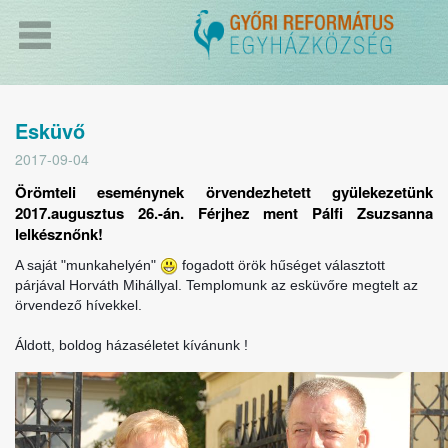
Esküvő
2017-09-04
Örömteli eseménynek örvendezhetett gyülekezetünk
2017.augusztus 26.-án. Férjhez ment Pálfi Zsuzsanna
lelkésznőnk!
A saját "munkahelyén"
fogadott örök hűséget választott
párjával Horváth Mihállyal. Templomunk az esküvőre megtelt az
örvendező hívekkel.
Áldott, boldog házaséletet kívánunk !