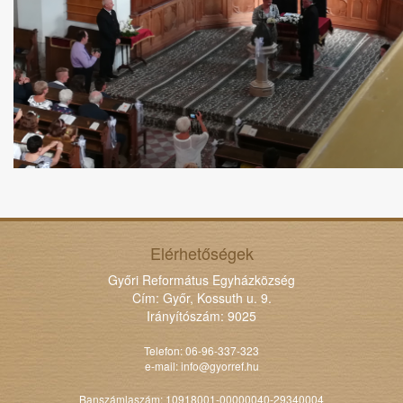
Elérhetőségek
Győri Református Egyházközség
Cím: Győr, Kossuth u. 9.
Irányítószám: 9025
Telefon: 06-96-337-323
e-mail:
info@gyorref.hu
Banszámlaszám: 10918001-00000040-29340004