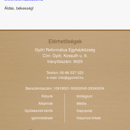
Áldás, békesség!
Elérhetőségek
Győri Református Egyházközség
Cím: Győr, Kossuth u. 9.
Irányítószám: 9025
Telefon: 06-96-337-323
e-mail:
info@gyorref.hu
Banszámlaszám: 10918001-00000040-29340004
Rólunk
Kollégium
Alkalmak
Média
Gyülekezeti körök
Kapcsolat
Igehirdetések
Hasznos linkek