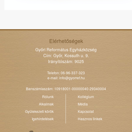
Elérhetőségek
Győri Református Egyházközség
Cím: Győr, Kossuth u. 9.
Irányítószám: 9025
Telefon: 06-96-337-323
e-mail:
info@gyorref.hu
Banszámlaszám: 10918001-00000040-29340004
Rólunk
Kollégium
Alkalmak
Média
Gyülekezeti körök
Kapcsolat
Igehirdetések
Hasznos linkek