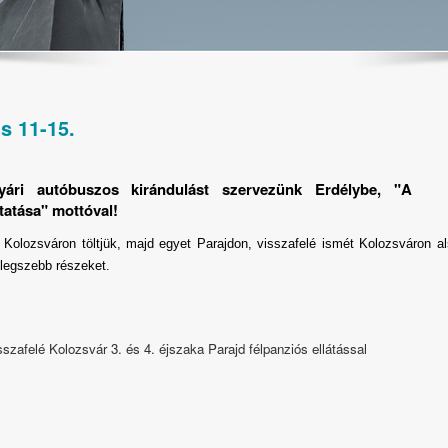
us 11-15.
nyári autóbuszos kirándulást szervezünk Erdélybe, "A
tatása" mottóval!
 Kolozsváron töltjük, majd egyet Parajdon, visszafelé ismét Kolozsváron a
ő legszebb részeket.
sszafelé Kolozsvár 3. és 4. éjszaka Parajd félpanziós ellátással