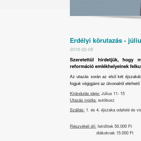
Erdélyi körutazás - júli
2018-02-08
Szeretettül hirdetjük, hogy 
reformáció emlékhelyeinek felku
Az utazás során az első két éjszakát
fogjuk végigjárni az útvonalról elérhet
Kirándulás ideje:
Július 11- 15
Utazás módja:
autóbusz
Szállás:
1. és 4. éjszaka odafelé és vi
Részvételi díj:
felnőttek 50.000 Ft
diákoknak 15.000 Ft