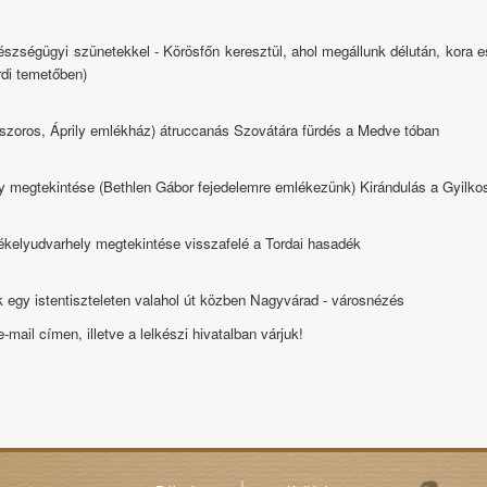
észségügyi szünetekkel - Körösfőn keresztül, ahol megállunk
délután, kora 
rdi temetőben)
-szoros, Áprily emlékház) átruccanás Szovátára fürdés a Medve tóban
ly megtekintése (Bethlen Gábor fejedelemre emlékezünk)
Kirándulás a Gyilko
zékelyudvarhely megtekintése
visszafelé a Tordai hasadék
k egy istentiszteleten valahol út közben
Nagyvárad - városnézés
-mail címen, illetve a lelkészi hivatalban várjuk!