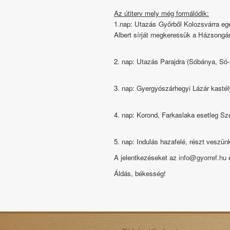
Az útiterv mely még formálódik:
1.nap: Utazás Győrből Kolozsvárra eg
Albert sírját megkeressük a Házsongá
2. nap: Utazás Parajdra (Sóbánya, Só
3. nap: Gyergyószárhegyi Lázár kasté
4. nap: Korond, Farkaslaka esetleg S
5. nap: Indulás hazafelé, részt veszün
A jelentkezéseket az
info@gyorref.hu
e
Áldás, békesség!