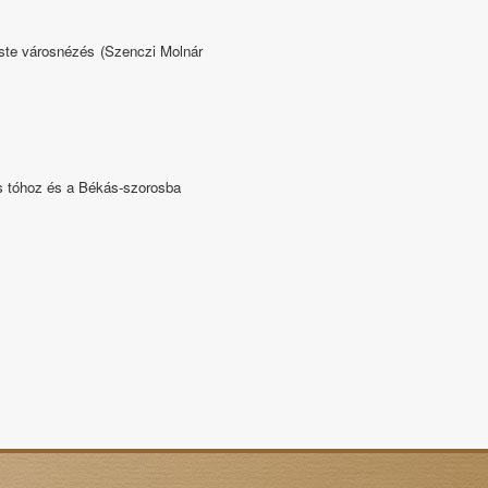
este városnézés (Szenczi Molnár
s tóhoz és a Békás-szorosba