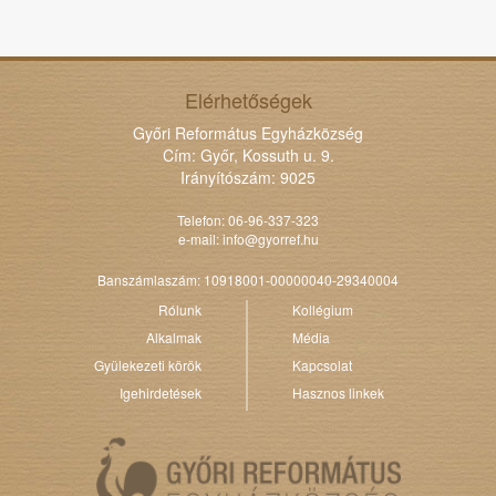
Elérhetőségek
Győri Református Egyházközség
Cím: Győr, Kossuth u. 9.
Irányítószám: 9025
Telefon: 06-96-337-323
e-mail:
info@gyorref.hu
Banszámlaszám: 10918001-00000040-29340004
Rólunk
Kollégium
Alkalmak
Média
Gyülekezeti körök
Kapcsolat
Igehirdetések
Hasznos linkek