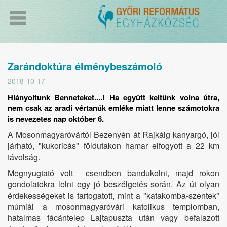
Zarándoktúra élménybeszámoló
2018-10-17
Hiányoltunk Benneteket....! Ha együtt keltünk volna útra,
nem csak az aradi vértanúk emléke miatt lenne számotokra
is nevezetes nap október 6.
A Mosonmagyaróvártól Bezenyén át Rajkáig kanyargó, jól
járható, "kukoricás" földutakon hamar elfogyott a 22 km
távolság.
Megnyugtató volt csendben bandukolni, majd rokon
gondolatokra lelni egy jó beszélgetés során. Az út olyan
érdekességeket is tartogatott, mint a "katakomba-szentek"
múmiái a mosonmagyaróvári katolikus templomban,
hatalmas fácántelep Lajtapuszta után vagy befalazott