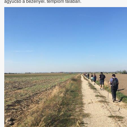
ágyúcső a bezenyei. templom falában.