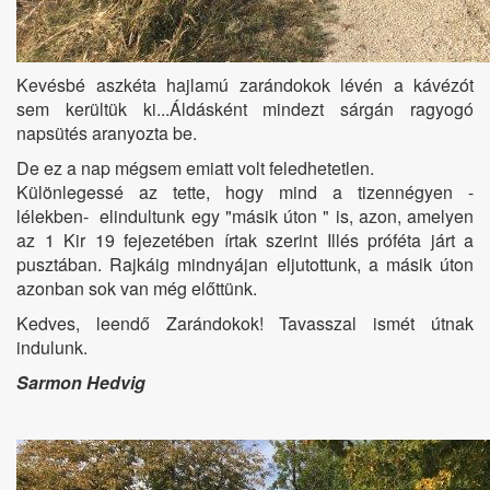
Kevésbé aszkéta hajlamú zarándokok lévén a kávézót
sem kerültük ki...Áldásként mindezt sárgán ragyogó
napsütés aranyozta be.
De ez a nap mégsem emiatt volt feledhetetlen.
Különlegessé az tette, hogy mind a tizennégyen -
lélekben- elindultunk egy "másik úton " is, azon, amelyen
az 1 Kir 19 fejezetében írtak szerint Illés próféta járt a
pusztában. Rajkáig mindnyájan eljutottunk, a másik úton
azonban sok van még előttünk.
Kedves, leendő Zarándokok! Tavasszal ismét útnak
indulunk.
Sarmon Hedvig