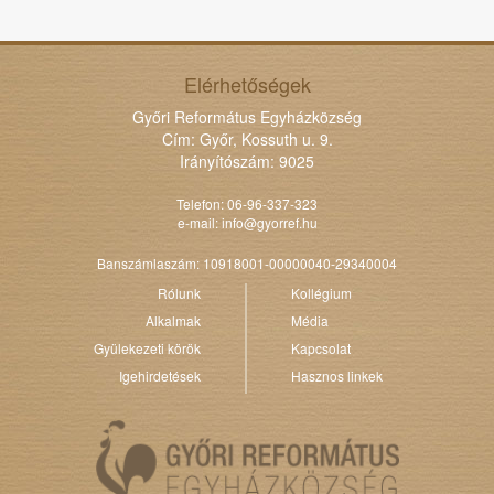
Elérhetőségek
Győri Református Egyházközség
Cím: Győr, Kossuth u. 9.
Irányítószám: 9025
Telefon: 06-96-337-323
e-mail:
info@gyorref.hu
Banszámlaszám: 10918001-00000040-29340004
Rólunk
Kollégium
Alkalmak
Média
Gyülekezeti körök
Kapcsolat
Igehirdetések
Hasznos linkek