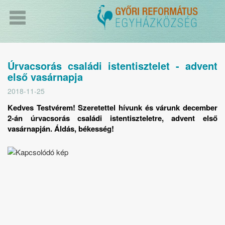
Úrvacsorás családi istentisztelet - advent
első vasárnapja
2018-11-25
Kedves Testvérem! Szeretettel hívunk és várunk december
2-án úrvacsorás családi istentiszteletre, advent első
vasárnapján. Áldás, békesség!