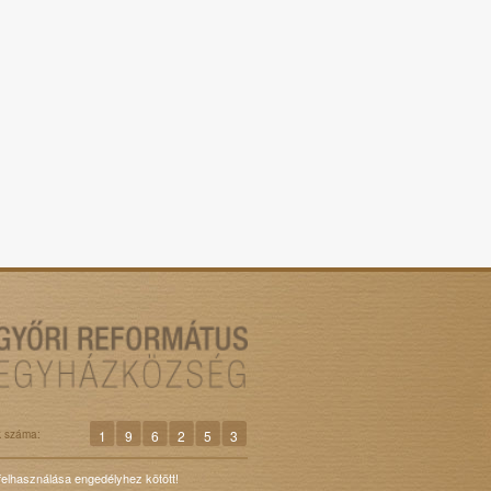
k száma:
1
9
6
2
5
3
 felhasználása engedélyhez kötött!