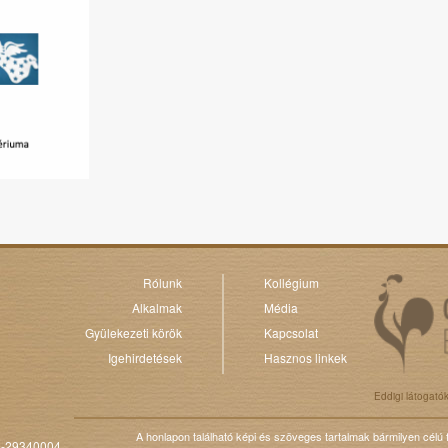
Rólunk
Kollégium
Alkalmak
Média
Gyülekezeti körök
Kapcsolat
Igehirdetések
Hasznos linkek
Eddigi látogató
A honlapon található képi és szöveges tartalmak bármilyen célú
0-29340004