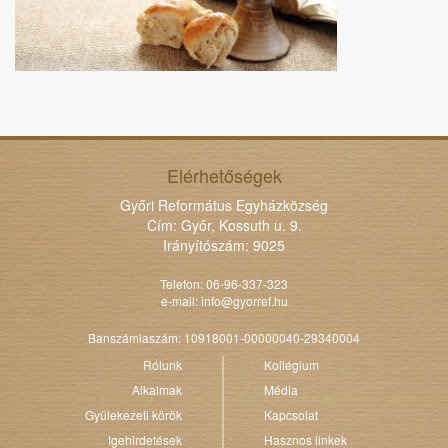
Elérhetőségek
Győri Református Egyházközség
Cím: Győr, Kossuth u. 9.
Irányítószám: 9025
Telefon: 06-96-337-323
e-mail:
info@gyorref.hu
Banszámlaszám: 10918001-00000040-29340004
Rólunk
Kollégium
Alkalmak
Média
Gyülekezeti körök
Kapcsolat
Igehirdetések
Hasznos linkek