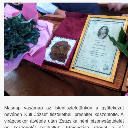
Másnap vasárnap az Istentiszteletünkön a gyülekezet
nevében Kuti József tiszteletbeli presbiter köszöntötte. A
virágcsokor átvétele után Zsuzsika néni bizonyságtételét
és köszönetét hallhattuk. Elmondása szerint a díj