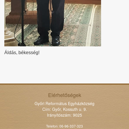
Áldás, békesség!
Elérhetőségek
Győri Református Egyházközség
Cím: Győr, Kossuth u. 9.
Irányítószám: 9025
Telefon: 06-96-337-323