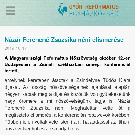
Názár Ferencné Zsuzsika néni elismerése
2019-10-17
A Magyarországi Református Nőszövetség október 12.-én
Budapesten a Zsinati székházban ünnepi konferenciát
tartott,
amelynek keretében átadták a Zsindelyné Tüdős Klára
díjakat. Az ország nőszövetségeinek ajánlásai alapján
négyen kapták meg a díjat és közöttük volt gyülekezetünk
nagy örömére a mi nőszövetségünk tagja is, Názár
Ferencné Zsuzsika néni. Meghatottan vette át a
megtisztelő elismerést a konferencián résztvevők körében.
Többen jelen voltak vele Isten iránti hálaadással az itthoni
nőszövetségből és a családjából is.