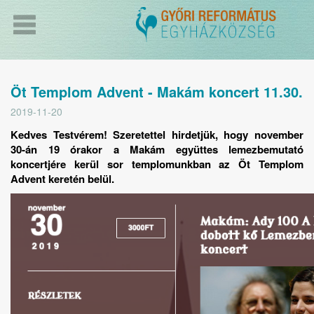
Öt Templom Advent - Makám koncert 11.30.
2019-11-20
Kedves Testvérem! Szeretettel hirdetjük, hogy november
30-án 19 órakor a Makám együttes lemezbemutató
koncertjére kerül sor templomunkban az Öt Templom
Advent keretén belül.