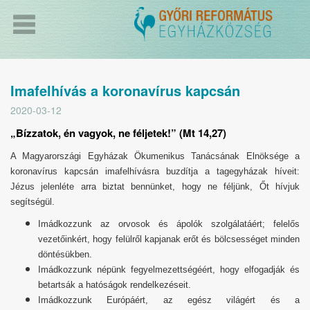
Imafelhívás a koronavírus kapcsán
2020-03-12
„Bízzatok, én vagyok, ne féljetek!” (Mt 14,27)
A Magyarországi Egyházak Ökumenikus Tanácsának Elnöksége a
koronavírus kapcsán imafelhívásra buzdítja a tagegyházak híveit:
Jézus jelenléte arra biztat bennünket, hogy ne féljünk, Őt hívjuk
segítségül.
Imádkozzunk az orvosok és ápolók szolgálatáért; felelős
vezetőinkért, hogy felülről kapjanak erőt és bölcsességet minden
döntésükben.
Imádkozzunk népünk fegyelmezettségéért, hogy elfogadják és
betartsák a hatóságok rendelkezéseit.
Imádkozzunk Európáért, az egész világért és a