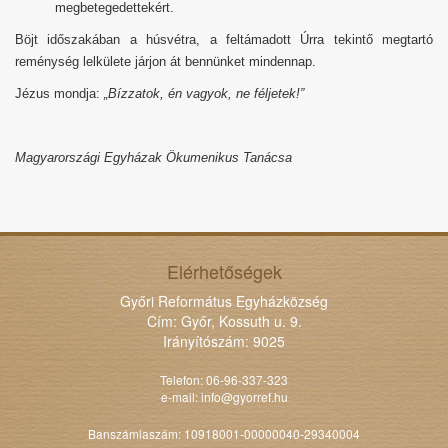
megbetegedettekért.
Böjt időszakában a húsvétra, a feltámadott Úrra tekintő megtartó
reménység lelkülete járjon át bennünket mindennap.
Jézus mondja:
„Bízzatok, én vagyok, ne féljetek!”
Magyarországi Egyházak Ökumenikus Tanácsa
Elérhetőségek
Győri Református Egyházközség
Cím: Győr, Kossuth u. 9.
Irányítószám: 9025
Telefon: 06-96-337-323
e-mail:
info@gyorref.hu
Banszámlaszám: 10918001-00000040-29340004