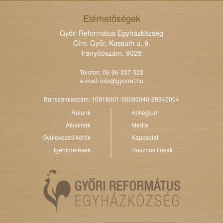
Elérhetőségek
Győri Református Egyházközség
Cím: Győr, Kossuth u. 9.
Irányítószám: 9025
Telefon: 06-96-337-323
e-mail:
info@gyorref.hu
Banszámlaszám: 10918001-00000040-29340004
Rólunk
Kollégium
Alkalmak
Média
Gyülekezeti körök
Kapcsolat
Igehirdetések
Hasznos linkek