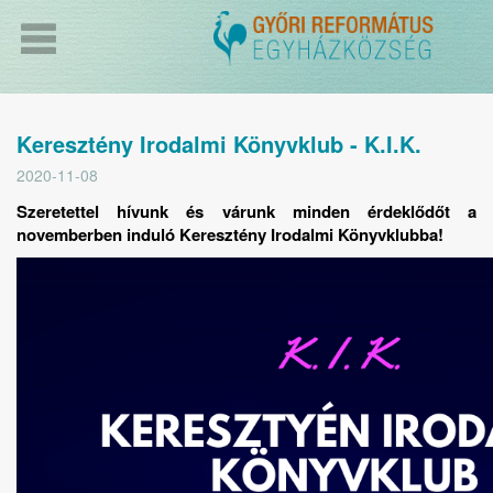
Keresztény Irodalmi Könyvklub - K.I.K.
2020-11-08
Szeretettel hívunk és várunk minden érdeklődőt a
novemberben induló Keresztény Irodalmi Könyvklubba!