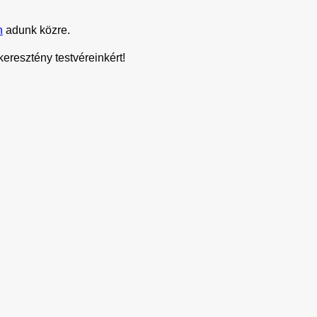
n
 adunk közre. 
eresztény testvéreinkért!