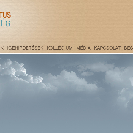
NK
IGEHIRDETÉSEK
KOLLÉGIUM
MÉDIA
KAPCSOLAT
BE