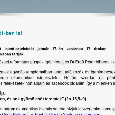
1-ben is!
istentiszteletetét január 17.-én vasárnap 17 órakor
kában tartják,
sef református püspök igét hirdet, és Dr.Erdő Péter bíboros sz
ezetek egymás templomaiban tartott találkozók és igehirdetés
árom ökumenikus istentisztelet. Hétfőn, szerdán és pén
 felekezetek honlapjain és facebook oldalain, így a miénken i
ája:
n, és sok gyümölcsöt teremtek” (Jn 15,5–9)
ten három ökumenikus istentiszteletre hívjuk testvéreinket, amely
a 
Győri Református Egyházközség Youtube csatornáján
,