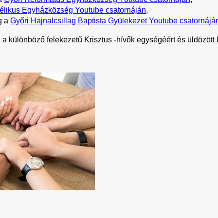
élikus Egyházközség Youtube csatornáján
,
 a 
Győri Hajnalcsillag Baptista Gyülekezet Youtube csatornájá
 különböző felekezetű Krisztus -hívők egységéért és üldözött k