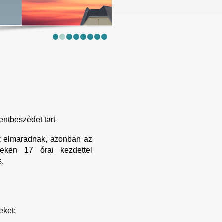
entbeszédet tart.
ek elmaradnak, azonban az
teken 17 órai kezdettel
s.
eket: