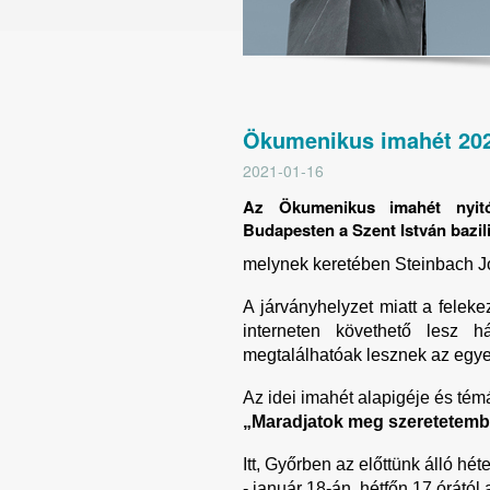
Ökumenikus imahét 202
2021-01-16
Az Ökumenikus imahét nyitó 
Budapesten a Szent István bazili
melynek keretében Steinbach Józ
A járványhelyzet miatt a felek
interneten követhető lesz h
megtalálhatóak lesznek az egyes
Az idei imahét alapigéje és tém
„Maradjatok meg szeretetembe
Itt, Győrben az előttünk álló hé
- január 18-án, hétfőn 17 órától 