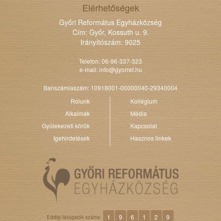
Elérhetőségek
Győri Református Egyházközség
Cím: Győr, Kossuth u. 9.
Irányítószám: 9025
Telefon: 06-96-337-323
e-mail:
info@gyorref.hu
Banszámlaszám: 10918001-00000040-29340004
Rólunk
Kollégium
Alkalmak
Média
Gyülekezeti körök
Kapcsolat
Igehirdetések
Hasznos linkek
1
9
6
1
2
9
Eddigi látogatók száma: