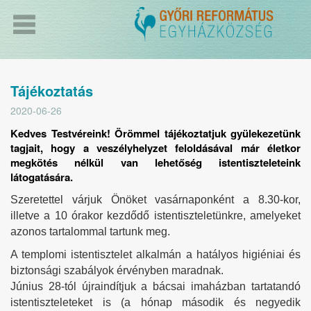
Tájékoztatás
2020-06-26
Kedves Testvéreink! Örömmel tájékoztatjuk gyülekezetünk
tagjait, hogy a veszélyhelyzet feloldásával már életkor
megkötés nélkül van lehetőség istentiszteleteink
látogatására.
Szeretettel várjuk Önöket vasárnaponként a 8.30-kor,
illetve a 10 órakor kezdődő istentiszteletünkre, amelyeket
azonos tartalommal tartunk meg.
A templomi istentisztelet alkalmán a hatályos higiéniai és
biztonsági szabályok érvényben maradnak.
Június 28-tól újraindítjuk a bácsai imaházban tartatandó
istentiszteleteket is (a hónap második és negyedik