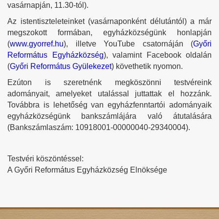
vasárnapján, 11.30-tól).
Az istentiszteleteinket (vasárnaponként délutántól) a már
megszokott formában, egyházközségünk honlapján
(
www.gyorref.hu
), illetve YouTube csatornáján (
Győri
Református Egyházközség
), valamint Facebook oldalán
(
Győri Református Gyülekezet
) követhetik nyomon.
Ezúton is szeretnénk megköszönni testvéreink
adományait, amelyeket utalással juttattak el hozzánk.
Továbbra is lehetőség van egyházfenntartói adományaik
egyházközségünk bankszámlájára való átutalására
(Bankszámlaszám: 10918001-00000040-29340004).
Testvéri köszöntéssel:
A Győri Református Egyházközség Elnöksége