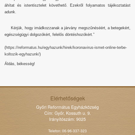
áhítat és istentisztelet követhető. Ezekről folyamatos tájékoztatást
adunk.
Kérjük, hogy imádkozzanak a járvány megszűnéséért, a betegekért,
egészségügyi dolgozókért, felelős döntéshozókért.”
(
https://reformatus.hu/egyhazunk/hirek/koronavirus-ismet-online-terbe-
koltozik-egyhazunk/
)
Áldás, békesség!
Elérhetőségek
Győri Református Egyházközség
Cím: Győr, Kossuth u. 9.
Irányítószám: 9025
Telefon: 06-96-337-323