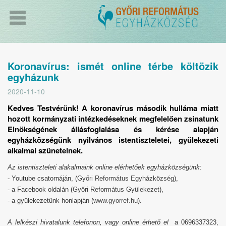
Koronavírus: ismét online térbe költözik
egyházunk
2020-11-10
Kedves Testvérünk! A koronavírus második hulláma miatt
hozott kormányzati intézkedéseknek megfelelően zsinatunk
Elnökségének állásfoglalása és kérése alapján
egyházközségünk nyilvános istentiszteletei, gyülekezeti
alkalmai szünetelnek.
Az istentiszteleti alakalmaink online elérhetőek egyházközségünk
:
- Youtube csatornáján, (
Győri Református Egyházközség
),
- a Facebook oldalán (
Győri Református Gyülekezet
),
- a gyülekezetünk honlapján (
www.gyorref.hu
).
A lelkészi hivatalunk telefonon, vagy online érhető el
a 0696337323,