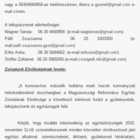
vagy a 06304660858-as telefonszámon, illetve a
gyorref@gmail.com
e-
mail címen.
A lelkipásztorok elérhetőségei
:
Wagner Tamás: 06 30 4660858 (e-mail:
wagtamas@gmail.com
)
Pálfi Zsuzsanna: 06 20 3303350 (e-
mail:
palfi.zsuzsanna.gyor@gmail.com
)
Erlitz Anita: 06 30 5684662 (e-mail:
erlitzani@gmail.com
)
Strifler Zoltánné: 06 20 3965056 (e-mail:
csongedi.niki@gmail.com
)
Zsinatunk Elnökségének levele
:
„A koronavírus második hulláma miatt hozott kormányzati
intézkedésekkel összhangban a Magyarországi Református Egyház
Zsinatának Elnöksége a következő kéréssel fordul a gyülekezetek,
lelkipásztorok és egyháztagok felé:
Kérjük, hogy további intézkedésig az egyházközségek 2020.
november 11-től szüneteltessenek minden közvetlen érintkezéssel járó
egyházi alkalmat: istentiszteletet, áhítatot, gyülekezeti hitoktatást,