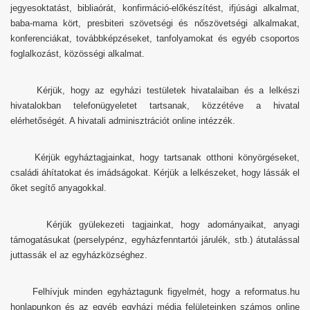
jegyesoktatást, bibliaórát, konfirmáció-előkészítést, ifjúsági alkalmat,
baba-mama kört, presbiteri szövetségi és nőszövetségi alkalmakat,
konferenciákat, továbbképzéseket, tanfolyamokat és egyéb csoportos
foglalkozást, közösségi alkalmat.
Kérjük, hogy az egyházi testületek hivatalaiban és a lelkészi
hivatalokban telefonügyeletet tartsanak, közzétéve a hivatal
elérhetőségét. A hivatali adminisztrációt online intézzék.
Kérjük egyháztagjainkat, hogy tartsanak otthoni könyörgéseket,
családi áhítatokat és imádságokat. Kérjük a lelkészeket, hogy lássák el
őket segítő anyagokkal.
Kérjük gyülekezeti tagjainkat, hogy adományaikat, anyagi
támogatásukat (perselypénz, egyházfenntartói járulék, stb.) átutalással
juttassák el az egyházközséghez.
Felhívjuk minden egyháztagunk figyelmét, hogy a reformatus.hu
honlapunkon és az egyéb egyházi média felületeinken számos online