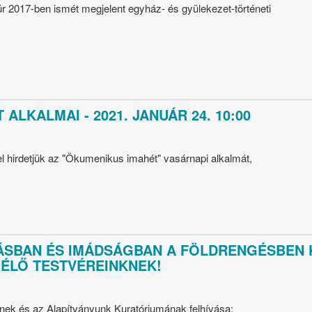
úr 2017-ben ismét megjelent egyház- és gyülekezet-történeti
ALKALMAI - 2021. JANUÁR 24. 10:00
l hirdetjük az "Ökumenikus imahét" vasárnapi alkalmát,
ÁSBAN ÉS IMÁDSÁGBAN A FÖLDRENGÉSBEN
ÉLŐ TESTVÉREINKNEK!
k és az Alapítványunk Kuratóriumának felhívása: