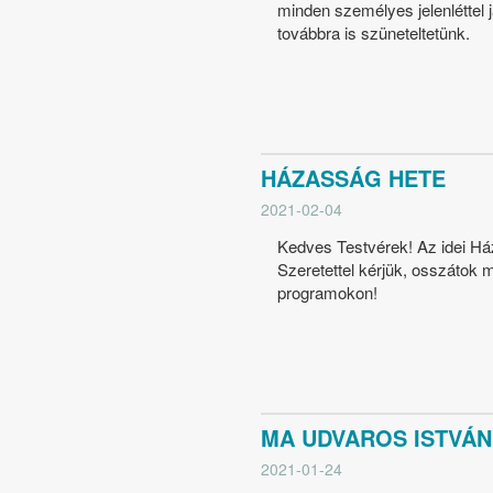
minden személyes jelenléttel j
továbbra is szüneteltetünk.
HÁZASSÁG HETE
2021-02-04
Kedves Testvérek! Az idei Ház
Szeretettel kérjük, osszátok 
programokon!
MA UDVAROS ISTVÁN
2021-01-24