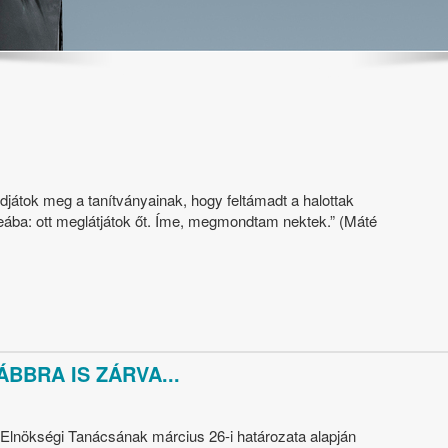
játok meg a tanítványainak, hogy feltámadt a halottak
leába: ott meglátjátok őt. Íme, megmondtam nektek.” (Máté
ÁBBRA IS ZÁRVA...
 Elnökségi Tanácsának március 26-i határozata alapján