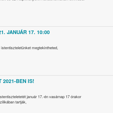
1. JANUÁR 17. 10:00
istentiszteletünket megtekintheted,
2021-BEN IS!
tentiszteletetét január 17.-én vasárnap 17 órakor
ilikában tartják,