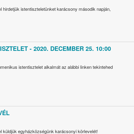
 hirdetjük istentiszteletünket karácsony második napján,
SZTELET - 2020. DECEMBER 25. 10:00
nikus istentisztelet alkalmát az alábbi linken tekintehed
VÉL
l küldjük egyházközségünk karácsonyi körlevelét!