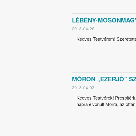
LÉBÉNY-MOSONMAGYA
2018-04-26
Kedves Testvérem! Szeretette
MÓRON „EZERJÓ” SZ
2018-04-03
Kedves Testvérek! Presbitéri
napra elvonult Mórra, az otta