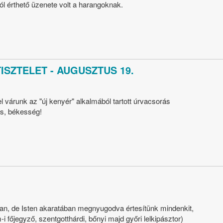
jól érthető üzenete volt a harangoknak.
SZTELET - AUGUSZTUS 19.
 várunk az "új kenyér" alkalmából tartott úrvacsorás
ás, békesség!
n, de Isten akaratában megnyugodva értesítünk mindenkit,
-i főjegyző, szentgotthárdi, bőnyi majd győri lelkipásztor)