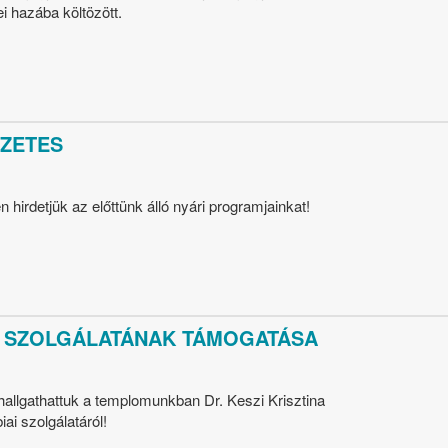
i hazába költözött.
ZETES
hirdetjük az előttünk álló nyári programjainkat!
NA SZOLGÁLATÁNAK TÁMOGATÁSA
llgathattuk a templomunkban Dr. Keszi Krisztina
ai szolgálatáról!