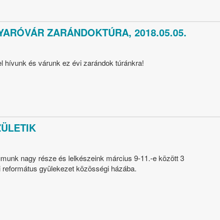
RÓVÁR ZARÁNDOKTÚRA, 2018.05.05.
l hívunk és várunk ez évi zarándok túránkra!
ÜLETIK
umunk nagy része és lelkészeink március 9-11.-e között 3
ni református gyülekezet közösségi házába.