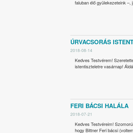
faluban élő gyülekezeteink –, 
ÚRVACSORÁS ISTENTI
2018-08-14
Kedves Testvérem! Szeretettel
istentiszteletre vasárnap! Áld
FERI BÁCSI HALÁLA
2018-07-21
Kedves Testvéreim! Szomorúa
hogy Bittner Feri bácsi (voltem