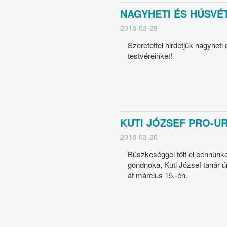
NAGYHETI ÉS HÚSVÉ
2018-03-29
Szeretettel hirdetjük nagyheti
testvéreinket!
KUTI JÓZSEF PRO-UR
2018-03-20
Büszkeséggel tölt el bennünket
gondnoka, Kuti József tanár ú
át március 15.-én.