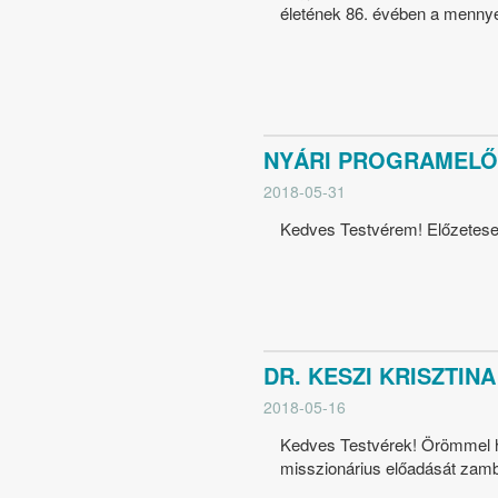
életének 86. évében a mennye
NYÁRI PROGRAMELŐ
2018-05-31
Kedves Testvérem! Előzetesen 
DR. KESZI KRISZTI
2018-05-16
Kedves Testvérek! Örömmel ha
misszionárius előadását zambi