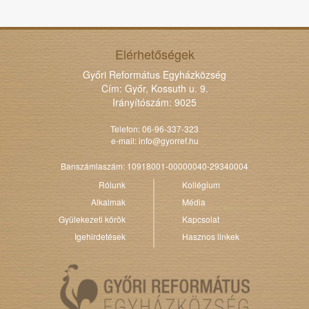
Elérhetőségek
Győri Református Egyházközség
Cím: Győr, Kossuth u. 9.
Irányítószám: 9025
Telefon: 06-96-337-323
e-mail:
info@gyorref.hu
Banszámlaszám: 10918001-00000040-29340004
Rólunk
Kollégium
Alkalmak
Média
Gyülekezeti körök
Kapcsolat
Igehirdetések
Hasznos linkek