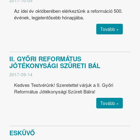
2017-10-05
Az idei év októberében elérkeztünk a reformáció 500.
évének, legjelentősebb hónapjába.
Tovább »
II. GYŐRI REFORMÁTUS
JÓTÉKONYSÁGI SZÜRETI BÁL
2017-09-14
Kedves Testvérünk! Szeretettel várjuk a II. Győri
Református Jótékonysági Szüreti Bálra!
Tovább »
ESKÜVŐ