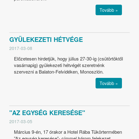
Tovább »
GYÜLEKEZETI HÉTVÉGE
2017-03-08
Előzetesen hirdetjük, hogy július 27-30-ig (csütörtöktől
vasárnapig) gyülekezeti hétvégét szeretnénk
szervezni a Balaton-Felvidéken, Monoszlón.
Tovább »
"AZ EGYSÉG KERESÉSE"
2017-03-05
Március 9-én, 17 órakor a Hotel Rába Tükörtermében
”Az egység keresése”- címmel három felekezet