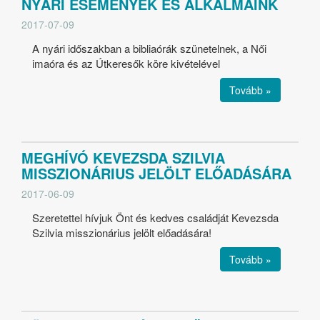
NYÁRI ESEMÉNYEK ÉS ALKALMAINK
2017-07-09
A nyári időszakban a bibliaórák szünetelnek, a Női
imaóra és az Útkeresők köre kivételével
Tovább »
MEGHÍVÓ KEVEZSDA SZILVIA
MISSZIONÁRIUS JELÖLT ELŐADÁSÁRA
2017-06-09
Szeretettel hívjuk Önt és kedves családját Kevezsda
Szilvia misszionárius jelölt előadására!
Tovább »