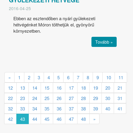
2016-04-25
Ebben az esztendőben a nyári gyülekezeti
hétvégénket Móron tölthetjük el, gyönyörű
környezetben.
Tovább »
«
1
2
3
4
5
6
7
8
9
10
11
12
13
14
15
16
17
18
19
20
21
22
23
24
25
26
27
28
29
30
31
32
33
34
35
36
37
38
39
40
41
42
43
44
45
46
47
48
»