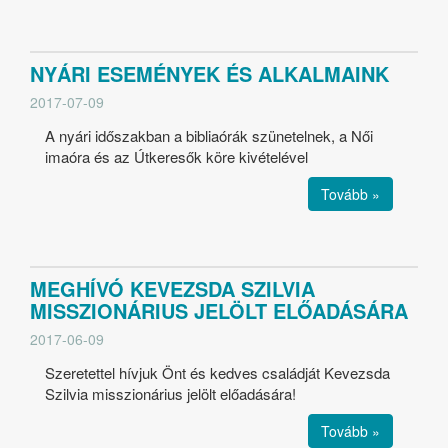
NYÁRI ESEMÉNYEK ÉS ALKALMAINK
2017-07-09
A nyári időszakban a bibliaórák szünetelnek, a Női
imaóra és az Útkeresők köre kivételével
Tovább »
MEGHÍVÓ KEVEZSDA SZILVIA
MISSZIONÁRIUS JELÖLT ELŐADÁSÁRA
2017-06-09
Szeretettel hívjuk Önt és kedves családját Kevezsda
Szilvia misszionárius jelölt előadására!
Tovább »