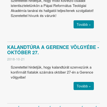
Szeretettel hirdetjük, hogy most követző családi
istentiszteletünkön a Pápai Református Teológiai
Akadémia tanárai és hallgatói teljesítenek szolgálatot!
Szeretettel hívunk és várunk!
Tovább »
KALANDTÚRA A GERENCE VÖLGYÉBE -
OKTÓBER 27.
2018-10-21
Szeretettel hirdetjük, hogy kalandtúrát szervezünk a
konfirmált fiatalok számára október 27-én a Gerence
völgyébe!
Tovább »