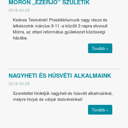
MÓRON „EZERJÓ” SZÜLETIK
2018-04-03
Kedves Testvérek! Presbitériumunk nagy része és
lelkészeink március 9-11.-e között 3 napra elvonult
Mórra, az ottani református gyülekezet közösségi
házába.
Tovább »
NAGYHETI ÉS HÚSVÉTI ALKALMAINK
2018-03-29
Szeretettel hirdetjük nagyheti és húsvéti alkalmainkat,
melyre hívjuk és várjuk testvéreinket!
Tovább »