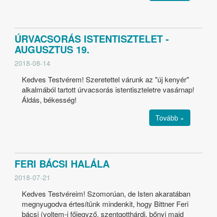
ÚRVACSORÁS ISTENTISZTELET -
AUGUSZTUS 19.
2018-08-14
Kedves Testvérem! Szeretettel várunk az "új kenyér"
alkalmából tartott úrvacsorás istentiszteletre vasárnap!
Áldás, békesség!
Tovább »
FERI BÁCSI HALÁLA
2018-07-21
Kedves Testvéreim! Szomorúan, de Isten akaratában
megnyugodva értesítünk mindenkit, hogy Bittner Feri
bácsi (voltem-i főjegyző, szentgotthárdi, bőnyi majd