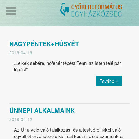
NAGYPÉNTEK+HÚSVÉT
2019-04-19
„Lelkek sebére, hófehér tépést Tenni az Isten felé pár
lépést”
Tovább »
ÜNNEPI ALKALMAINK
2019-04-12
Az Úr a vele való találkozás, és a testvéreinkkel való
együttlét örvendező alkalmait készíti elő a számunkra