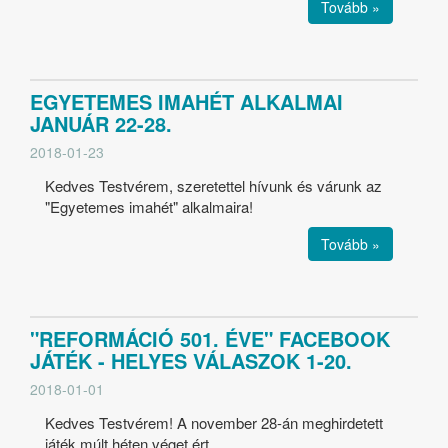
Tovább »
EGYETEMES IMAHÉT ALKALMAI
JANUÁR 22-28.
2018-01-23
Kedves Testvérem, szeretettel hívunk és várunk az
"Egyetemes imahét" alkalmaira!
Tovább »
"REFORMÁCIÓ 501. ÉVE" FACEBOOK
JÁTÉK - HELYES VÁLASZOK 1-20.
2018-01-01
Kedves Testvérem! A november 28-án meghirdetett
játék múlt héten véget ért.