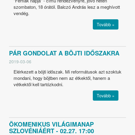
"Férfiak napja" - című rendezvényre, jövő héten
szombaton, 18 órától. Balczó András lesz a meghívott
vendég.
Tovább »
PÁR GONDOLAT A BÖJTI IDŐSZAKRA
2019-03-06
Elérkezett a böjti időszak. Mi reformátusok azt szoktuk
mondani, hogy böjtben nem az étkektől, hanem a
vétkektől kell tartózkodni.
Tovább »
ÖKOMENIKUS VILÁGIMANAP
SZLOVÉNIÁÉRT - 02.27. 17:00