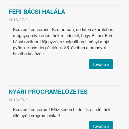
FERI BÁCSI HALÁLA
2018-07-21
Kedves Testvéreim! Szomorúan, de Isten akaratában
megnyugodva értesítünk mindenkit, hogy Bittner Feri
bácsi (voltem-i főjegyző, szentgotthárdi, bőnyi majd
győri lelkipásztor) életének 86. évében a mennyei
hazába költözött.
Tovább »
NYÁRI PROGRAMELŐZETES
2018-05-31
Kedves Testvérem! Előzetesen hirdetjük az előttünk
álló nyári programjainkat!
Tovább »