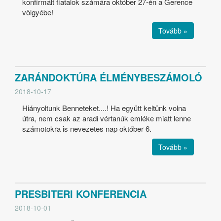
konfirmált fiatalok számára október 27-én a Gerence
völgyébe!
Tovább »
ZARÁNDOKTÚRA ÉLMÉNYBESZÁMOLÓ
2018-10-17
Hiányoltunk Benneteket....! Ha együtt keltünk volna
útra, nem csak az aradi vértanúk emléke miatt lenne
számotokra is nevezetes nap október 6.
Tovább »
PRESBITERI KONFERENCIA
2018-10-01