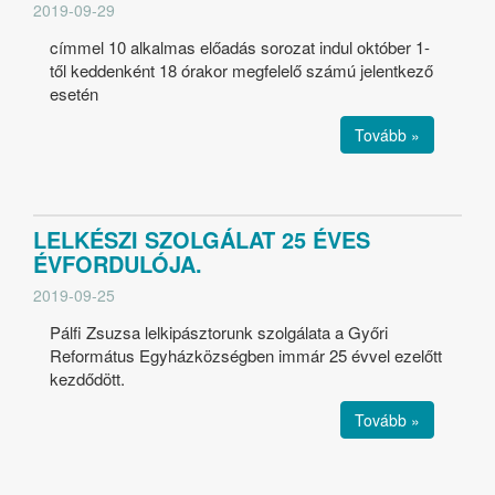
2019-09-29
címmel 10 alkalmas előadás sorozat indul október 1-
től keddenként 18 órakor megfelelő számú jelentkező
esetén
Tovább »
LELKÉSZI SZOLGÁLAT 25 ÉVES
ÉVFORDULÓJA.
2019-09-25
Pálfi Zsuzsa lelkipásztorunk szolgálata a Győri
Református Egyházközségben immár 25 évvel ezelőtt
kezdődött.
Tovább »