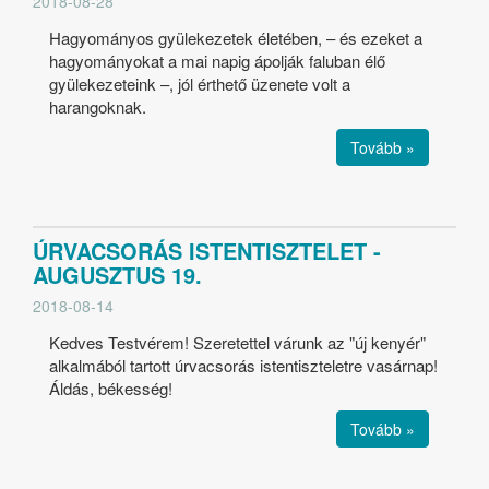
2018-08-28
Hagyományos gyülekezetek életében, – és ezeket a
hagyományokat a mai napig ápolják faluban élő
gyülekezeteink –, jól érthető üzenete volt a
harangoknak.
Tovább »
ÚRVACSORÁS ISTENTISZTELET -
AUGUSZTUS 19.
2018-08-14
Kedves Testvérem! Szeretettel várunk az "új kenyér"
alkalmából tartott úrvacsorás istentiszteletre vasárnap!
Áldás, békesség!
Tovább »